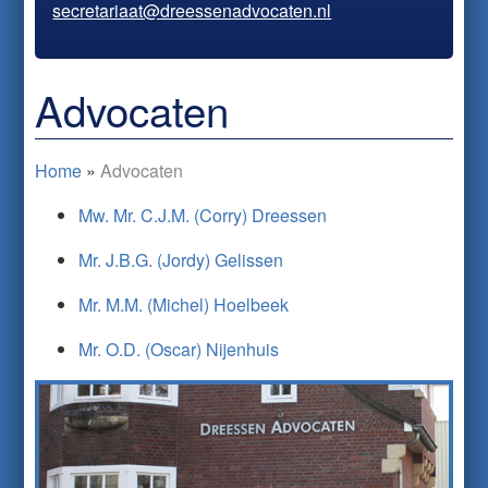
secretariaat@dreessenadvocaten.nl
Advocaten
Home
»
Advocaten
Mw. Mr. C.J.M. (Corry) Dreessen
Mr. J.B.G. (Jordy) Gelissen
Mr. M.M. (Michel) Hoelbeek
Mr. O.D. (Oscar) Nijenhuis