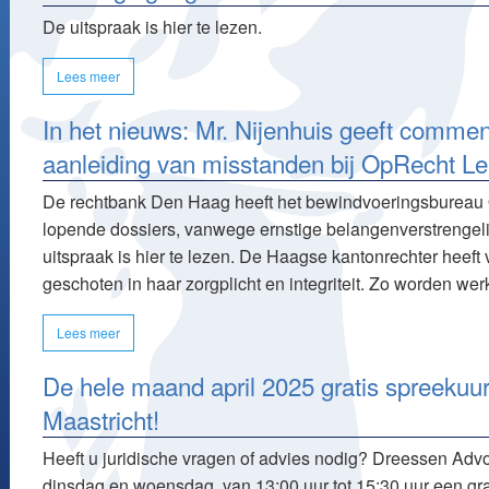
De uitspraak is hier te lezen.
Lees meer
In het nieuws: Mr. Nijenhuis geeft commen
aanleiding van misstanden bij OpRecht Le
De rechtbank Den Haag heeft het bewindvoeringsbureau Op
lopende dossiers, vanwege ernstige belangenverstrengeli
uitspraak is hier te lezen. De Haagse kantonrechter heeft 
geschoten in haar zorgplicht en integriteit. Zo worden 
Lees meer
De hele maand april 2025 gratis spreekuu
Maastricht!
Heeft u juridische vragen of advies nodig? Dreessen Advo
dinsdag en woensdag, van 13:00 uur tot 15:30 uur een gra