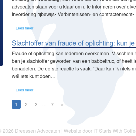
advocaten staan voor u klaar om u te informeren over diver
Invordering rijbewijs• Verbintenissen- en contractenrec
Lees meer
Slachtoffer van fraude of oplichting: kun j
Fraude of oplichting kan iedereen overkomen. Misschien
ben je slachtoffer geworden van een babbeltruc, of heeft
benadelen. De eerste reactie is vaak: “Daar kan ik niets m
wél iets kunt doen…
Lees meer
1
2
3
…
7
»
© 2026 Dreessen Advocaten
|
Website door
IT Starts With Coffe